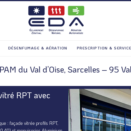
DÉSENFUMAGE & AÉRATION
PRESCRIPTION & SERVIC
M du Val d’Oise, Sarcelles – 95 Val
itré RPT avec
ue : façade vitrée profils RPT,
s:0,40) et menuiseries Aluminium