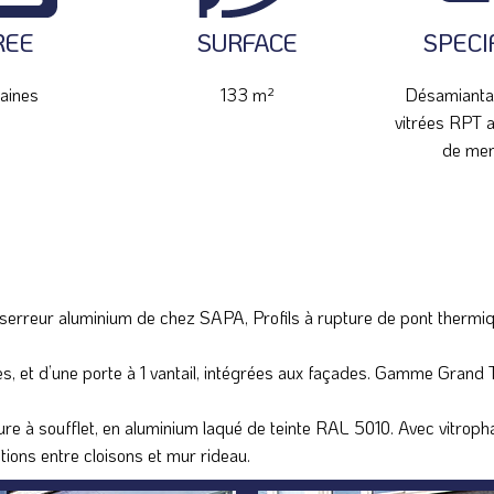
REE
SURFACE
SPECI
aines
133 m²
Désamianta
vitrées RPT a
de men
serreur aluminium de chez SAPA, Profils à rupture de pont thermi
ées, et d’une porte à 1 vantail, intégrées aux façades. Gamme Gran
e à soufflet, en aluminium laqué de teinte RAL 5010. Avec vitropha
tions entre cloisons et mur rideau.