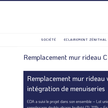
SOCIÉTÉ
ECLAIREMENT ZÉNITHAL
Remplacement mur rideau CPA
Remplacement mur rideau v
intégration de menuiseries
EDA a suivi le projet dans son ensemble – Lot uniq
remplissage double vitrage feuilleté (Tl: 70% – F