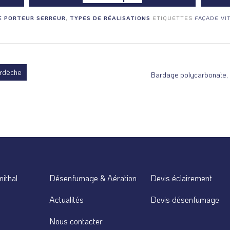
E PORTEUR SERREUR
,
TYPES DE RÉALISATIONS
ETIQUETTES
FAÇADE VI
Ardèche
Bardage polycarbonate, C
nithal
Désenfumage & Aération
Devis éclairement
Actualités
Devis désenfumage
Nous contacter