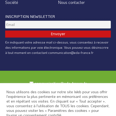
Société
Nous contacter
INSCRIPTION NEWSLETTER
En indiquant votre adresse mail ci-dessus, vous consentez à recevoir
des informations par voie électronique. Vous pouvez vous désinscrire
à tout moment en contactant communication@eda-france.fr
communication@eda-france.fr
Nous utilisons des cookies sur notre site Web pour vous offrir
04 74 43 39 14
l'expérience la plus pertinente en mémorisant vos préférences
et en répétant vos visites. En cliquant sur « Tout accepter »,
vous consentez à l'utilisation de TOUS les cookies. Cependant,
37 rue de Funas, 38 300 Bourgoin Jallieu
vous pouvez visiter les « Paramètres des cookies » pour
fournir un consentement contrôlé.